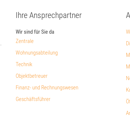
Ihre Ansprechpartner
A
Wir sind für Sie da
W
Zentrale
.
D
Wohnungsabteilung
M
Technik
M
Objektbetreuer
N
Finanz- und Rechnungswesen
K
Geschäftsführer
Ö
A