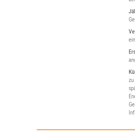
Jä
Ge
Ve
ei
Er
an
Kü
zu
sp
En
Ge
In