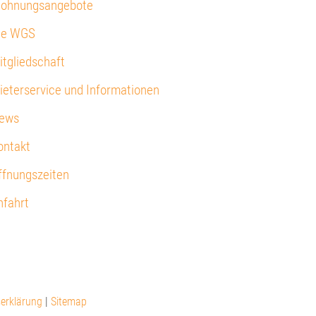
ohnungsangebote
ie WGS
itgliedschaft
ieterservice und Informationen
ews
ontakt
ffnungszeiten
nfahrt
serklärung
|
Sitemap