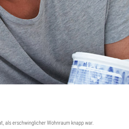
Ne
at, als erschwinglicher Wohnraum knapp war.