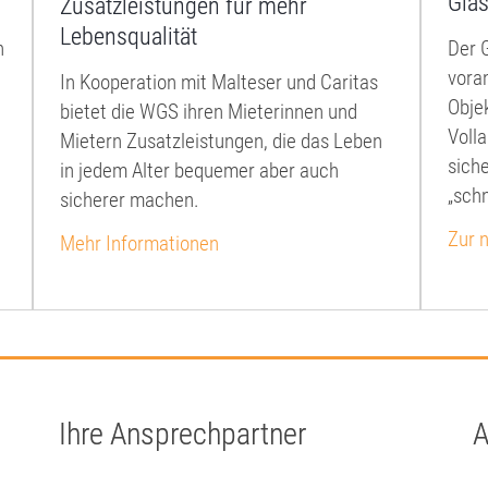
Gla
Zusatzleistungen für mehr
Lebensqualität
n
Der 
voran
In Kooperation mit Malteser und Caritas
Obje
bietet die WGS ihren Mieterinnen und
Voll
Mietern Zusatzleistungen, die das Leben
siche
in jedem Alter bequemer aber auch
„schn
sicherer machen.
Zur 
Mehr Informationen
Ihre Ansprechpartner
A